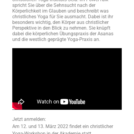
spricht Sie über die Sehnsucht nach der
Körperlichkeit im Glauben und beschreibt was
christliches Yoga für Sie ausmacht. Dabei ist ihr
besonders wichtig, den Körper aus christlicher
Perspektive in den Blick zu nehmen. Sie knüpft
dabei die körperlichen Übungspraxis der Asanas
und die westlich geprägte Yoga-Praxis an.
Jetzt anmelden:
Am 12. und 13. März 2022 findet ein christlicher
Yoga-Workshop in der Akademie statt.