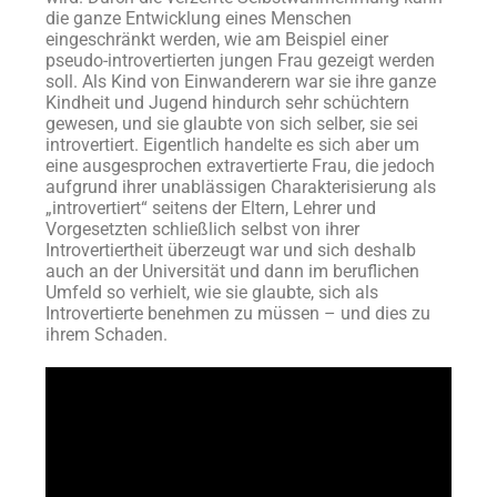
die ganze Entwicklung eines Menschen
eingeschränkt werden, wie am Beispiel einer
pseudo-introvertierten jungen Frau gezeigt werden
soll. Als Kind von Einwanderern war sie ihre ganze
Kindheit und Jugend hindurch sehr schüchtern
gewesen, und sie glaubte von sich selber, sie sei
introvertiert. Eigentlich handelte es sich aber um
eine ausgesprochen extravertierte Frau, die jedoch
aufgrund ihrer unablässigen Charakterisierung als
„introvertiert“ seitens der Eltern, Lehrer und
Vorgesetzten schließlich selbst von ihrer
Introvertiertheit überzeugt war und sich deshalb
auch an der Universität und dann im beruflichen
Umfeld so verhielt, wie sie glaubte, sich als
Introvertierte benehmen zu müssen – und dies zu
ihrem Schaden.