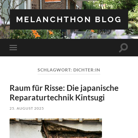
MELANCHTHON BLOG
Suchfe
Mobile-
ein-/a
Menü
ein-/ausblenden
SCHLAGWORT:
DICHTER:IN
Raum für Risse: Die japanische
Reparaturtechnik Kintsugi
25. AUGUST 2025