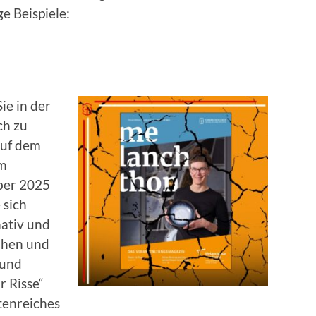
e Beispiele:
ie in der
ch zu
auf dem
Im
ber 2025
 sich
mativ und
schen und
 und
r Risse“
ttenreiches