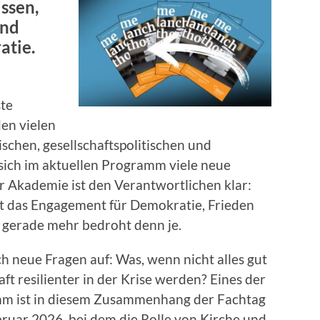
ssen,
und
atie.
te
en vielen
chen, gesellschaftspolitischen und
 sich im aktuellen Programm viele neue
r Akademie ist den Verantwortlichen klar:
ibt das Engagement für Demokratie, Frieden
st gerade mehr bedroht denn je.
h neue Fragen auf: Was, wenn nicht alles gut
ft resilienter in der Krise werden? Eines der
m ist in diesem Zusammenhang der Fachtag
ruar 2026, bei dem die Rolle von Kirche und