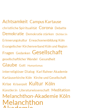
Achtsamkeit
Campus Kartause
Corona
christliche Spiritualität
Debatte
Demokratie
Demokratie stärken
Dichter:in
Erinnerungskultur
Erwachsenenbildung Köln
Evangelischer Kirchenverband Köln und Region
Gesellschaft
Fragen
Gedanken
gesellschaftlicher Wandel
Gesundheit
Glaube
Gott
Humanismus
interreligiöser Dialog
Karl Rahner Akademie
Kartäuserkirche Köln
Kirche und Gesellschaft
Kultur
Köln
Krise
Krisenzeit
Meditation
Künstler:in
Literaturwissenschaft
Melanchthon-Akademie Köln
Melanchthon
Akademie