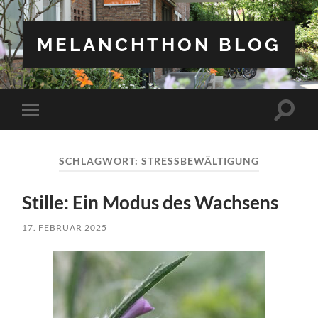
MELANCHTHON BLOG
Suchfe
Mobile-
ein-/a
Menü
ein-/ausblenden
SCHLAGWORT:
STRESSBEWÄLTIGUNG
Stille: Ein Modus des Wachsens
17. FEBRUAR 2025