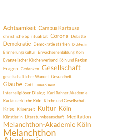
Achtsamkeit
Campus Kartause
Corona
christliche Spiritualität
Debatte
Demokratie
Demokratie stärken
Dichter:in
Erinnerungskultur
Erwachsenenbildung Köln
Evangelischer Kirchenverband Köln und Region
Gesellschaft
Fragen
Gedanken
gesellschaftlicher Wandel
Gesundheit
Glaube
Gott
Humanismus
interreligiöser Dialog
Karl Rahner Akademie
Kartäuserkirche Köln
Kirche und Gesellschaft
Kultur
Köln
Krise
Krisenzeit
Meditation
Künstler:in
Literaturwissenschaft
Melanchthon-Akademie Köln
Melanchthon
Akademie