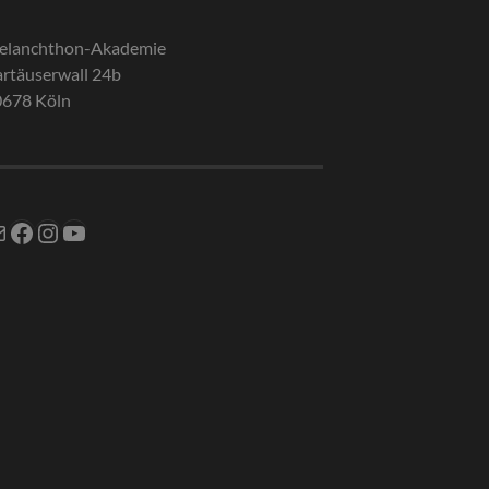
elanchthon-Akademie
rtäuserwall 24b
0678 Köln
Mail
Facebook
Instagram
YouTube