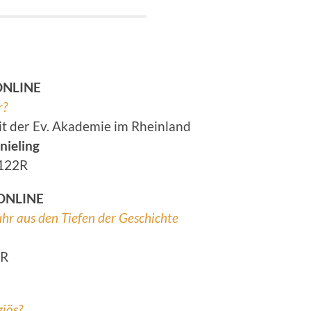
 ONLINE
r?
t der Ev. Akademie im Rheinland
nieling
4122R
 ONLINE
fuhr aus den Tiefen der Geschichte
4R
giös?