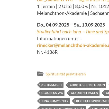
1 Termin | 2 Ustd | 8,00 € | Nr. 1012
Melanchthon-Akademie | Sachsenr
Do., 04.09.2025 – Sa., 13.09.2025
Studienfahrt nach Iona – Time and Sp
Informationen unter:
rinecker@melanchthon-akademie.
Nr. 4136R
Spiritualität praktizieren
ACHTSAMKEIT
CHRISTLICHE REFLEXION
GLAUBENS-WG
GLAUBENSFRAGEN
G
IONA COMMUNITY
KELTISCHE SPIRITUALI
KLIMAWANDEL SPIRITUALITÄT
LOSLASSEN