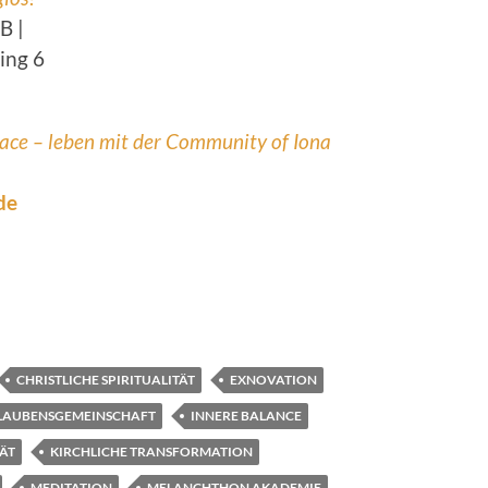
B |
ing 6
ace – leben mit der Community of Iona
de
CHRISTLICHE SPIRITUALITÄT
EXNOVATION
LAUBENSGEMEINSCHAFT
INNERE BALANCE
TÄT
KIRCHLICHE TRANSFORMATION
MEDITATION
MELANCHTHON AKADEMIE