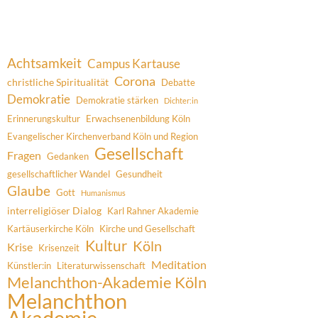
Achtsamkeit
Campus Kartause
Corona
christliche Spiritualität
Debatte
Demokratie
Demokratie stärken
Dichter:in
Erinnerungskultur
Erwachsenenbildung Köln
Evangelischer Kirchenverband Köln und Region
Gesellschaft
Fragen
Gedanken
gesellschaftlicher Wandel
Gesundheit
Glaube
Gott
Humanismus
interreligiöser Dialog
Karl Rahner Akademie
Kartäuserkirche Köln
Kirche und Gesellschaft
Kultur
Köln
Krise
Krisenzeit
Meditation
Künstler:in
Literaturwissenschaft
Melanchthon-Akademie Köln
Melanchthon
Akademie