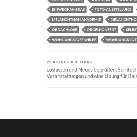
EINWEGKAMERAS
FOTO-AUSSTELLUNG
MELANCHTHON AKADEMIE
MELANCHTHON
OBDACHLOSE
ORGELKONZERT
SELB
WOHNUNGSLOSENHILFE
WOHNUNGSNOTF
VORHERIGER BEITRAG
Loslassen und Neues begrüßen: Spirituel
Veranstaltungen und eine Übung für Bal