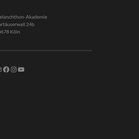
elanchthon-Akademie
rtäuserwall 24b
0678 Köln
Mail
Facebook
Instagram
YouTube