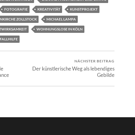
FOTOGRAFIE
KREATIVITÄT
KUNSTPROJEKT
KIRCHE ZOLLSTOCK
MICHAEL LAMPA
STWIRKSAMKEIT
WOHNUNGSLOSE IN KÖLN
ALLHILFE
NÄCHSTER BEITRAG
le
Der künstlerische Weg als lebendiges
ance
Gebilde