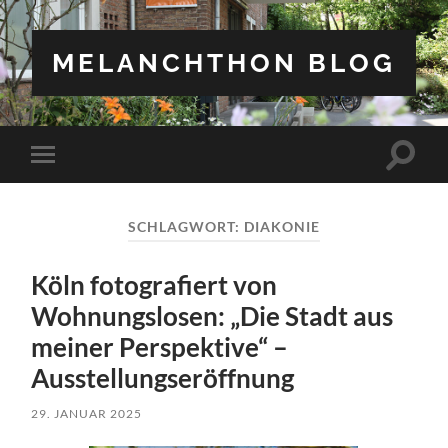
MELANCHTHON BLOG
Suchfe
Mobile-
ein-/a
Menü
ein-/ausblenden
SCHLAGWORT:
DIAKONIE
Köln fotografiert von
Wohnungslosen: „Die Stadt aus
meiner Perspektive“ –
Ausstellungseröffnung
29. JANUAR 2025