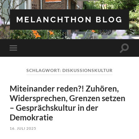
MELANCHTHON BLOG
Suchfe
Mobile-
ein-/a
Menü
ein-/ausblenden
SCHLAGWORT:
DISKUSSIONSKULTUR
Miteinander reden?! Zuhören,
Widersprechen, Grenzen setzen
– Gesprächskultur in der
Demokratie
16. JULI 2025