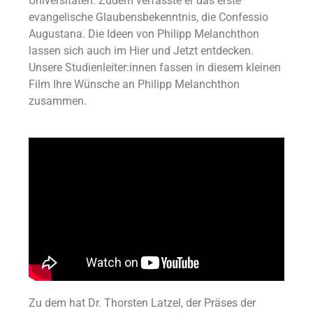
Universitäten. Zudem verfasste er das erste
evangelische Glaubensbekenntnis, die Confessio
Augustana. Die Ideen von Philipp Melanchthon
lassen sich auch im Hier und Jetzt entdecken.
Unsere Studienleiter:innen fassen in diesem kleinen
Film Ihre Wünsche an Philipp Melanchthon
zusammen.
Zu dem hat Dr. Thorsten Latzel, der Präses der