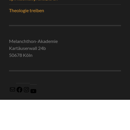
Theologie treiben
Melanchthon-Akademie
Kartäuserwall 24b
50678 Köln
© 2026
MELANCHTHON BLOG
—
HOCH ↑