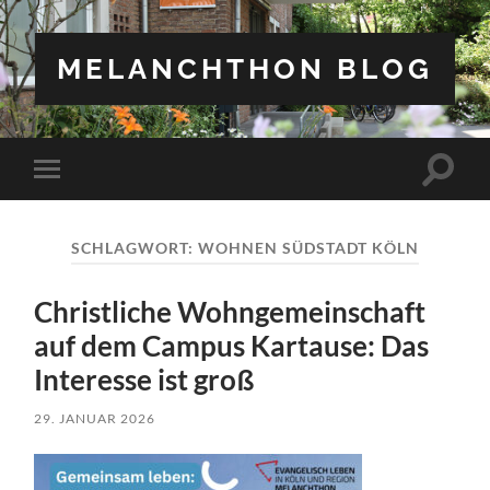
MELANCHTHON BLOG
Suchfe
Mobile-
ein-/a
Menü
ein-/ausblenden
SCHLAGWORT:
WOHNEN SÜDSTADT KÖLN
Christliche Wohngemeinschaft
auf dem Campus Kartause: Das
Interesse ist groß
29. JANUAR 2026