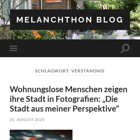
MELANCHTHON BLOG
Suchfe
Mobile-
ein-/a
Menü
ein-/ausblenden
SCHLAGWORT:
VERSTÄNDNIS
Wohnungslose Menschen zeigen
ihre Stadt in Fotografien: „Die
Stadt aus meiner Perspektive“
21. AUGUST 2025