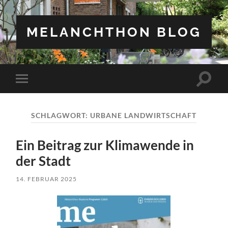
MELANCHTHON BLOG
Suchfe
Mobile-
ein-/a
Menü
ein-/ausblenden
SCHLAGWORT:
URBANE LANDWIRTSCHAFT
Ein Beitrag zur Klimawende in
der Stadt
14. FEBRUAR 2025