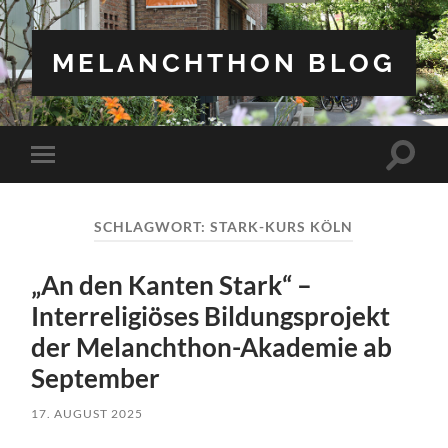
MELANCHTHON BLOG
Suchfe
Mobile-
ein-/a
Menü
ein-/ausblenden
SCHLAGWORT:
STARK-KURS KÖLN
„An den Kanten Stark“ –
Interreligiöses Bildungsprojekt
der Melanchthon-Akademie ab
September
17. AUGUST 2025