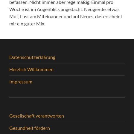
befassen. Nicht immer, aber regelmäßig. Einmal pro
Woche ist im Augenblick angedacht. Neugierde, etwas
Mut, Lust am Miteinander und auf Neues, das erscheint
mir ein guter Mix.
Datenschutzerklärung
Herzlich Willkommen
Impressum
Gesellschaft verantworten
Gesundheit fördern