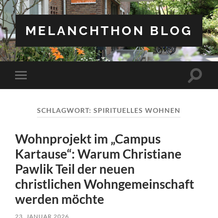
MELANCHTHON BLOG
Suchfe
Mobile-
ein-/a
Menü
ein-/ausblenden
SCHLAGWORT:
SPIRITUELLES WOHNEN
Wohnprojekt im „Campus
Kartause“: Warum Christiane
Pawlik Teil der neuen
christlichen Wohngemeinschaft
werden möchte
23. JANUAR 2026