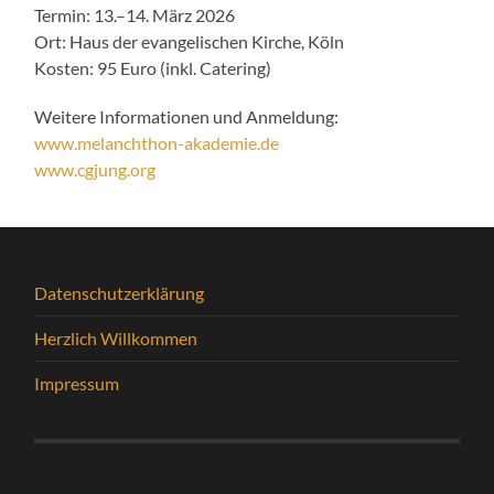
Termin: 13.–14. März 2026
Ort: Haus der evangelischen Kirche, Köln
Kosten: 95 Euro (inkl. Catering)
Weitere Informationen und Anmeldung:
www.melanchthon-akademie.de
www.cgjung.org
Datenschutzerklärung
Herzlich Willkommen
Impressum