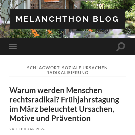
MELANCHTHON BLOG
Suchfe
Mobile-
ein-/a
Menü
ein-/ausblenden
SCHLAGWORT:
SOZIALE URSACHEN
RADIKALISIERUNG
Warum werden Menschen
rechtsradikal? Frühjahrstagung
im März beleuchtet Ursachen,
Motive und Prävention
24. FEBRUAR 2026