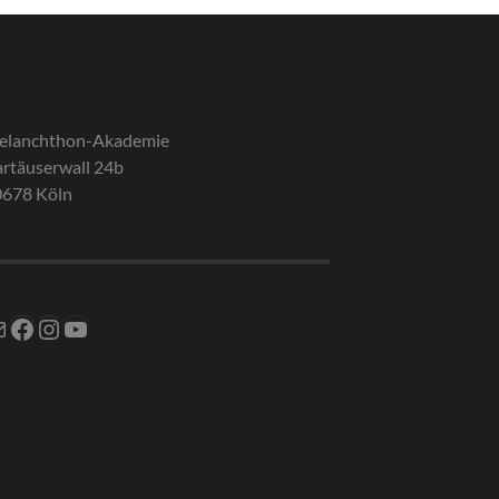
elanchthon-Akademie
rtäuserwall 24b
0678 Köln
Mail
Facebook
Instagram
YouTube