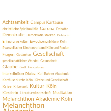
Achtsamkeit
Campus Kartause
Corona
christliche Spiritualität
Debatte
Demokratie
Demokratie stärken
Dichter:in
Erinnerungskultur
Erwachsenenbildung Köln
Evangelischer Kirchenverband Köln und Region
Gesellschaft
Fragen
Gedanken
gesellschaftlicher Wandel
Gesundheit
Glaube
Gott
Humanismus
interreligiöser Dialog
Karl Rahner Akademie
Kartäuserkirche Köln
Kirche und Gesellschaft
Kultur
Köln
Krise
Krisenzeit
Meditation
Künstler:in
Literaturwissenschaft
Melanchthon-Akademie Köln
Melanchthon
Akademie