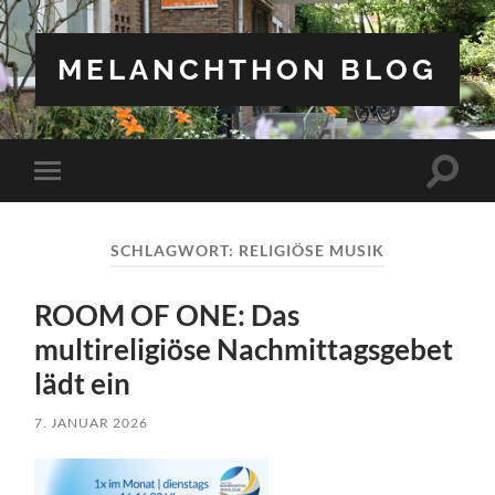
MELANCHTHON BLOG
Suchfe
Mobile-
ein-/a
Menü
ein-/ausblenden
SCHLAGWORT:
RELIGIÖSE MUSIK
ROOM OF ONE: Das
multireligiöse Nachmittagsgebet
lädt ein
7. JANUAR 2026