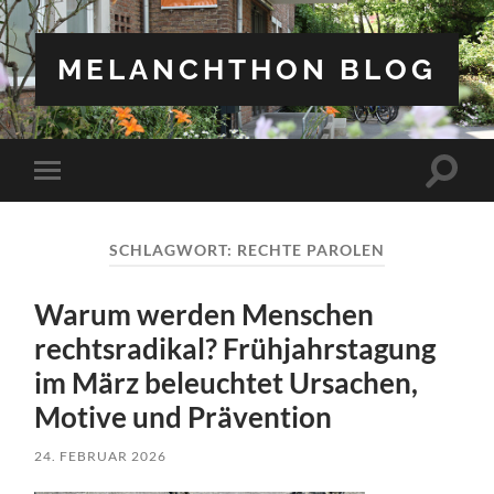
MELANCHTHON BLOG
Suchfe
Mobile-
ein-/a
Menü
ein-/ausblenden
SCHLAGWORT:
RECHTE PAROLEN
Warum werden Menschen
rechtsradikal? Frühjahrstagung
im März beleuchtet Ursachen,
Motive und Prävention
24. FEBRUAR 2026