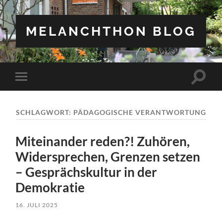
MELANCHTHON BLOG
Suchfe
Mobile-
ein-/a
Menü
ein-/ausblenden
SCHLAGWORT:
PÄDAGOGISCHE VERANTWORTUNG
Miteinander reden?! Zuhören,
Widersprechen, Grenzen setzen
– Gesprächskultur in der
Demokratie
16. JULI 2025