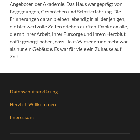
Angeboten der Akademie. Das Haus war geprägt von
Begegnungen, Gesprächen und Selbsterfahrung. Die
Erinnerungen daran bleiben lebendig in all denjenigen,
die hier wertvolle Zeiten erleben durften. Danke an alle,
die mit ihrer Arbeit, ihrer Fürsorge und ihrem Herzblut
dafür gesorgt haben, dass Haus Wiesengrund mehr war
als nur ein Gebäude. Es war für viele ein Zuhause auf
Zeit.
Datenschutzerklärung
Herzlich Willkommen
Impressum