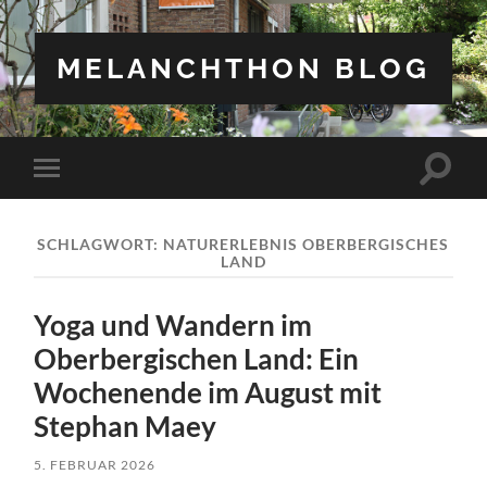
MELANCHTHON BLOG
Suchfe
Mobile-
ein-/a
Menü
ein-/ausblenden
SCHLAGWORT:
NATURERLEBNIS OBERBERGISCHES
LAND
Yoga und Wandern im
Oberbergischen Land: Ein
Wochenende im August mit
Stephan Maey
5. FEBRUAR 2026