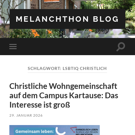
MELANCHTHON BLOG
Suchfe
Mobile-
ein-/a
Menü
ein-/ausblenden
SCHLAGWORT:
LSBTIQ CHRISTLICH
Christliche Wohngemeinschaft
auf dem Campus Kartause: Das
Interesse ist groß
29. JANUAR 2026