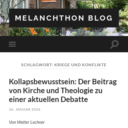
MELANCHTHON BLOG
Suchfe
Mobile-
ein-/a
Menü
ein-/ausblenden
SCHLAGWORT:
KRIEGE UND KONFLIKTE
Kollapsbewusstsein: Der Beitrag
von Kirche und Theologie zu
einer aktuellen Debatte
16. JANUAR 2026
Von Walter Lechner