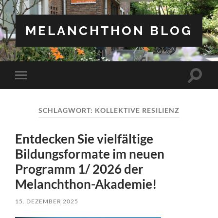
MELANCHTHON BLOG
Suchfe
Mobile-
ein-/a
Menü
ein-/ausblenden
SCHLAGWORT:
KOLLEKTIVE RESILIENZ
Entdecken Sie vielfältige
Bildungsformate im neuen
Programm 1/ 2026 der
Melanchthon-Akademie!
15. DEZEMBER 2025