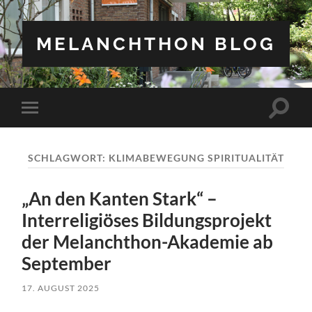
MELANCHTHON BLOG
Suchfe
Mobile-
ein-/a
Menü
ein-/ausblenden
SCHLAGWORT:
KLIMABEWEGUNG SPIRITUALITÄT
„An den Kanten Stark“ –
Interreligiöses Bildungsprojekt
der Melanchthon-Akademie ab
September
17. AUGUST 2025