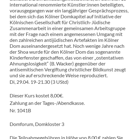
international renommierte Künstler:innen beteiligten,
vorausgegangen war ein langjähriger Gesprächsprozess,
bei dem sich das Kölner Domkapitel auf Initiative der
Kölnischen Gesellschaft für Christlich-Jüdische
Zusammenarbeit in einer gemeinsamen Arbeitsgruppe
mit der Frage nach einem angemessenen Umgang mit
den zahlreichen antijüdischen Artefakten im Kölner
Dom auseinandergesetzt hat. Noch wenige Jahre nach
der Shoa wurde für den Kölner Dom das sogenannte
Kinderfenster geschaffen, das von einer „ostentativen
Ahnungslosigkeit“ (B. Wacker) gegenüber der
antisemitischen Vergiftung christlicher Bildkunst zeugt
und sie auf erschreckende Weise reproduziert.
Di, 29.04. 19-21.30 (3 UStd)
Dieser Kurs kostet 8,00€.
Zahlung an der Tages-/Abendkasse.
Nr. 1041B
Domforum, Domkloster 3
Die Teilnahmegebühren in Höhe von 8,00 € zahlen Sie