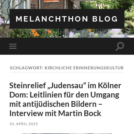
MELANCHTHON BLOG
Suchfe
Mobile-
ein-/a
Menü
ein-/ausblenden
SCHLAGWORT:
KIRCHLICHE ERINNERUNGSKULTUR
Steinrelief „Judensau“ im Kölner
Dom: Leitlinien für den Umgang
mit antijüdischen Bildern –
Interview mit Martin Bock
10. APRIL 2025