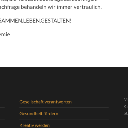
achfrage behandeln wir immer vertraulich.
s ZUSAMMEN.LEBEN.GESTALTEN!
emie
M
Gesellschaft verantworten
Ka
5
Gesundheit fördern
Kreativ werden