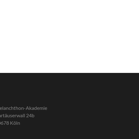
elanchthon-Akademie
rtäuserwall 24b
0678 Köln