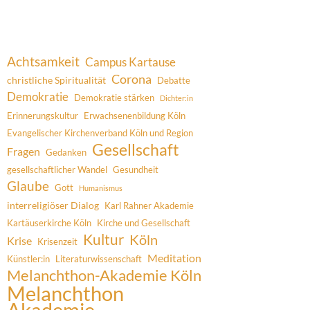
Achtsamkeit
Campus Kartause
Corona
christliche Spiritualität
Debatte
Demokratie
Demokratie stärken
Dichter:in
Erinnerungskultur
Erwachsenenbildung Köln
Evangelischer Kirchenverband Köln und Region
Gesellschaft
Fragen
Gedanken
gesellschaftlicher Wandel
Gesundheit
Glaube
Gott
Humanismus
interreligiöser Dialog
Karl Rahner Akademie
Kartäuserkirche Köln
Kirche und Gesellschaft
Kultur
Köln
Krise
Krisenzeit
Meditation
Künstler:in
Literaturwissenschaft
Melanchthon-Akademie Köln
Melanchthon
Akademie