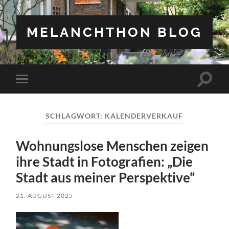
MELANCHTHON BLOG
Suchfe
Mobile-
ein-/a
Menü
ein-/ausblenden
SCHLAGWORT:
KALENDERVERKAUF
Wohnungslose Menschen zeigen
ihre Stadt in Fotografien: „Die
Stadt aus meiner Perspektive“
21. AUGUST 2025