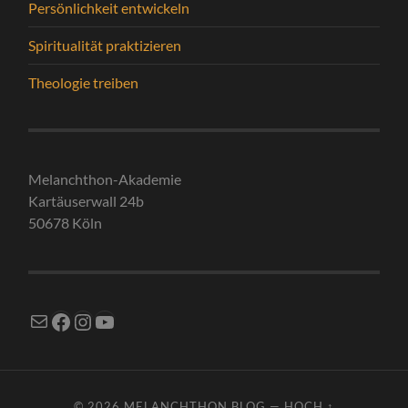
Persönlichkeit entwickeln
Spiritualität praktizieren
Theologie treiben
Melanchthon-Akademie
Kartäuserwall 24b
50678 Köln
E-Mail
Facebook
Instagram
YouTube
© 2026
MELANCHTHON BLOG
—
HOCH ↑