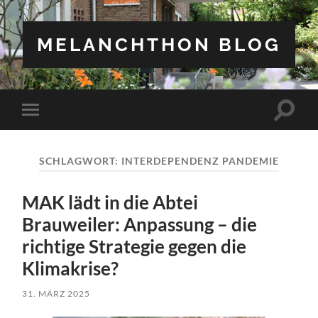
MELANCHTHON BLOG
Suchfe
Mobile-
ein-/a
Menü
ein-/ausblenden
SCHLAGWORT:
INTERDEPENDENZ PANDEMIE
MAK lädt in die Abtei
Brauweiler: Anpassung – die
richtige Strategie gegen die
Klimakrise?
31. MÄRZ 2025