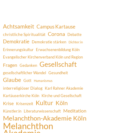
Achtsamkeit
Campus Kartause
Corona
christliche Spiritualität
Debatte
Demokratie
Demokratie stärken
Dichter:in
Erinnerungskultur
Erwachsenenbildung Köln
Evangelischer Kirchenverband Köln und Region
Gesellschaft
Fragen
Gedanken
gesellschaftlicher Wandel
Gesundheit
Glaube
Gott
Humanismus
interreligiöser Dialog
Karl Rahner Akademie
Kartäuserkirche Köln
Kirche und Gesellschaft
Kultur
Köln
Krise
Krisenzeit
Meditation
Künstler:in
Literaturwissenschaft
Melanchthon-Akademie Köln
Melanchthon
Akademie