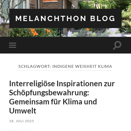
MELANCHTHON BLOG
Suchfe
Mobile-
ein-/a
Menü
ein-/ausblenden
SCHLAGWORT:
INDIGENE WEISHEIT KLIMA
Interreligiöse Inspirationen zur
Schöpfungsbewahrung:
Gemeinsam für Klima und
Umwelt
18. JULI 2025