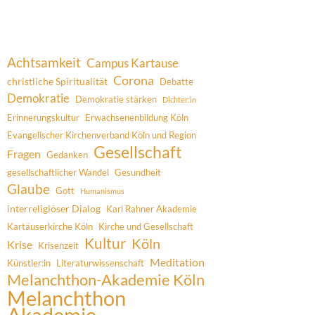
Achtsamkeit
Campus Kartause
Corona
christliche Spiritualität
Debatte
Demokratie
Demokratie stärken
Dichter:in
Erinnerungskultur
Erwachsenenbildung Köln
Evangelischer Kirchenverband Köln und Region
Gesellschaft
Fragen
Gedanken
gesellschaftlicher Wandel
Gesundheit
Glaube
Gott
Humanismus
interreligiöser Dialog
Karl Rahner Akademie
Kartäuserkirche Köln
Kirche und Gesellschaft
Kultur
Köln
Krise
Krisenzeit
Meditation
Künstler:in
Literaturwissenschaft
Melanchthon-Akademie Köln
Melanchthon
Akademie