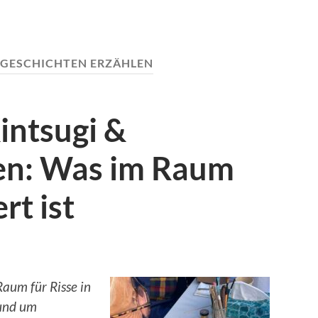
GESCHICHTEN ERZÄHLEN
intsugi &
en: Was im Raum
rt ist
Raum für Risse in
und um