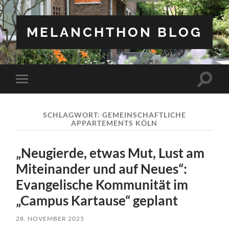
MELANCHTHON BLOG
Suchfe
Mobile-
ein-/a
Menü
ein-/ausblenden
SCHLAGWORT:
GEMEINSCHAFTLICHE
APPARTEMENTS KÖLN
„Neugierde, etwas Mut, Lust am
Miteinander und auf Neues“:
Evangelische Kommunität im
„Campus Kartause“ geplant
28. NOVEMBER 2025