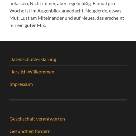
befassen. Nicht immer, aber regelmäßig. Einmal pro
Woche ist im Augenblick angedacht. Neugierde, etwas
Mut, Lust am Miteinander und auf Neues, das erscheint
mir ein guter Mix.
Datenschutzerklärung
Herzlich Willkommen
Impressum
Gesellschaft verantworten
Gesundheit fördern