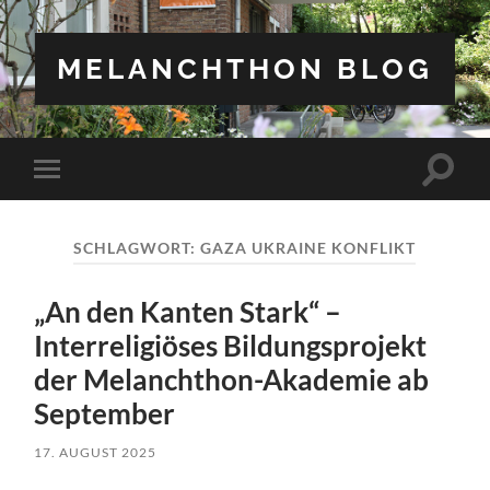
MELANCHTHON BLOG
Suchfe
Mobile-
ein-/a
Menü
ein-/ausblenden
SCHLAGWORT:
GAZA UKRAINE KONFLIKT
„An den Kanten Stark“ –
Interreligiöses Bildungsprojekt
der Melanchthon-Akademie ab
September
17. AUGUST 2025