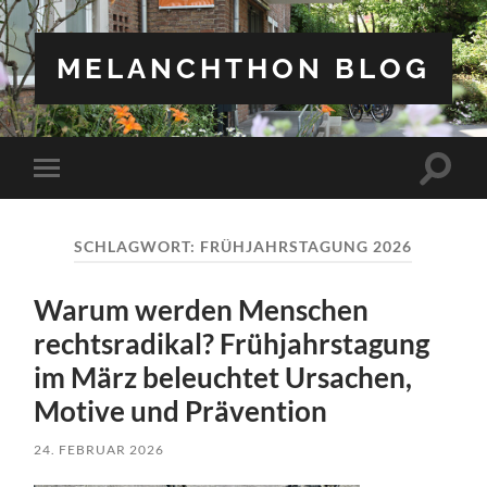
MELANCHTHON BLOG
Suchfe
Mobile-
ein-/a
Menü
ein-/ausblenden
SCHLAGWORT:
FRÜHJAHRSTAGUNG 2026
Warum werden Menschen
rechtsradikal? Frühjahrstagung
im März beleuchtet Ursachen,
Motive und Prävention
24. FEBRUAR 2026