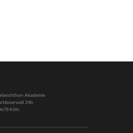
elanchthon-Akademie
rtäuserwall 24b
0678 Köln