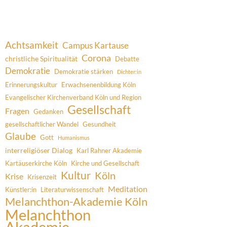
Achtsamkeit
Campus Kartause
Corona
christliche Spiritualität
Debatte
Demokratie
Demokratie stärken
Dichter:in
Erinnerungskultur
Erwachsenenbildung Köln
Evangelischer Kirchenverband Köln und Region
Gesellschaft
Fragen
Gedanken
gesellschaftlicher Wandel
Gesundheit
Glaube
Gott
Humanismus
interreligiöser Dialog
Karl Rahner Akademie
Kartäuserkirche Köln
Kirche und Gesellschaft
Kultur
Köln
Krise
Krisenzeit
Meditation
Künstler:in
Literaturwissenschaft
Melanchthon-Akademie Köln
Melanchthon
Akademie