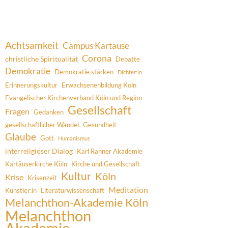
Achtsamkeit
Campus Kartause
Corona
christliche Spiritualität
Debatte
Demokratie
Demokratie stärken
Dichter:in
Erinnerungskultur
Erwachsenenbildung Köln
Evangelischer Kirchenverband Köln und Region
Gesellschaft
Fragen
Gedanken
gesellschaftlicher Wandel
Gesundheit
Glaube
Gott
Humanismus
interreligiöser Dialog
Karl Rahner Akademie
Kartäuserkirche Köln
Kirche und Gesellschaft
Kultur
Köln
Krise
Krisenzeit
Meditation
Künstler:in
Literaturwissenschaft
Melanchthon-Akademie Köln
Melanchthon
Akademie