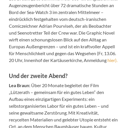
Augenzeugenbericht über 72 dramatische Stunden an
Bord der Sea-Watch 3 im zentralen Mittelmeer –
eindrücklich festgehalten vom deutsch-iranischen
Comiczeichner Adrian Pourviseh, der als Beobachter
und Seenotretter Teil der Crew war. Die Graphic Novel
wirft einen schonungslosen Blick auf den Alltag an
Europas Außengrenzen – und ist ein kraftvoller Appell
für Menschlichkeit und gegen das Wegsehen (Fr, 13.06.
20 Uhr, Innenhof der Kartäuserkirche, Anmeldung
hier).
Und der zweite Abend?
Lea Braun:
Über 20 Monate begleitet der Film
„Lützerath – gemeinsam für ein gutes Leben“ den
Aufbau eines einzigartigen Experiments: ein
selbstorganisiertes Labor für ein gutes Leben – und
seine gewaltsame Zerstörung. Mit Kreativität,
recycelten Materialien und gelebter Utopie entsteht ein
Ort, an dem Menschen Baumhäuser bauen, Kultur