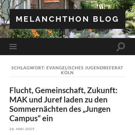
MELANCHTHON BLOG
Suchfe
Mobile-
ein-/a
Menü
ein-/ausblenden
SCHLAGWORT:
EVANGELISCHES JUGENDREFERAT
KÖLN
Flucht, Gemeinschaft, Zukunft:
MAK und Juref laden zu den
Sommernächten des „Jungen
Campus“ ein
26. MAI 2025