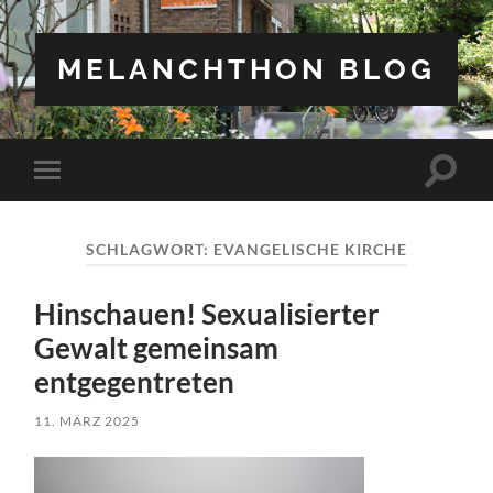
MELANCHTHON BLOG
Suchfe
Mobile-
ein-/a
Menü
ein-/ausblenden
SCHLAGWORT:
EVANGELISCHE KIRCHE
Hinschauen! Sexualisierter
Gewalt gemeinsam
entgegentreten
11. MÄRZ 2025