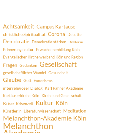
Achtsamkeit
Campus Kartause
Corona
christliche Spiritualität
Debatte
Demokratie
Demokratie stärken
Dichter:in
Erinnerungskultur
Erwachsenenbildung Köln
Evangelischer Kirchenverband Köln und Region
Gesellschaft
Fragen
Gedanken
gesellschaftlicher Wandel
Gesundheit
Glaube
Gott
Humanismus
interreligiöser Dialog
Karl Rahner Akademie
Kartäuserkirche Köln
Kirche und Gesellschaft
Kultur
Köln
Krise
Krisenzeit
Meditation
Künstler:in
Literaturwissenschaft
Melanchthon-Akademie Köln
Melanchthon
Akademie