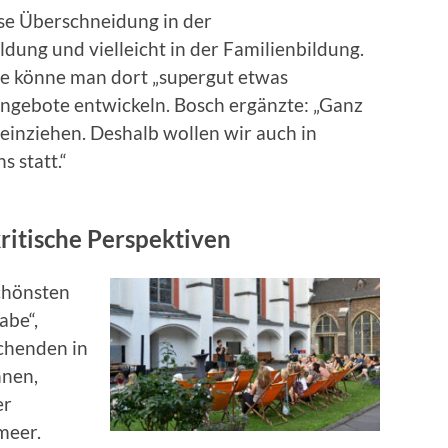
sse Überschneidung in der
ung und vielleicht in der Familienbildung.
pe könne man dort „supergut etwas
ngebote entwickeln. Bosch ergänzte: „Ganz
einziehen. Deshalb wollen wir auch in
s statt.“
kritische Perspektiven
schönsten
abe“,
uchenden in
nnen,
er
meer.