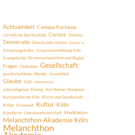
Achtsamkeit
Campus Kartause
Corona
christliche Spiritualität
Debatte
Demokratie
Demokratie stärken
Dichter:in
Erinnerungskultur
Erwachsenenbildung Köln
Evangelischer Kirchenverband Köln und Region
Gesellschaft
Fragen
Gedanken
gesellschaftlicher Wandel
Gesundheit
Glaube
Gott
Humanismus
interreligiöser Dialog
Karl Rahner Akademie
Kartäuserkirche Köln
Kirche und Gesellschaft
Kultur
Köln
Krise
Krisenzeit
Meditation
Künstler:in
Literaturwissenschaft
Melanchthon-Akademie Köln
Melanchthon
Akademie