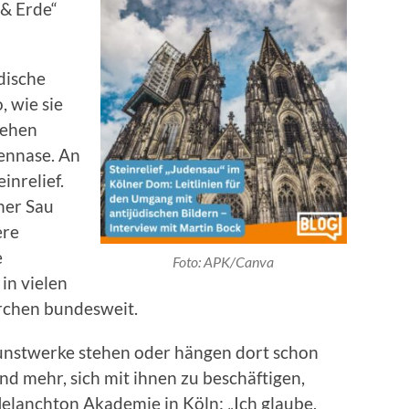
 & Erde“
dische
, wie sie
sehen
kennase. An
inrelief.
iner Sau
ere
e
Foto: APK/Canva
 in vielen
rchen bundesweit.
unstwerke stehen oder hängen dort schon
nd mehr, sich mit ihnen zu beschäftigen,
Melanchton Akademie in Köln: „Ich glaube,