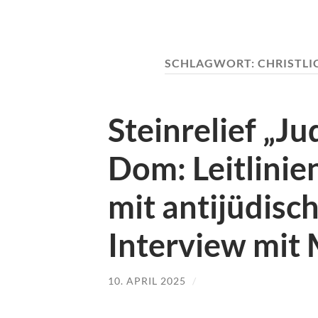
SCHLAGWORT:
CHRISTL
Steinrelief „J
Dom: Leitlini
mit antijüdisc
Interview mit
10. APRIL 2025
/