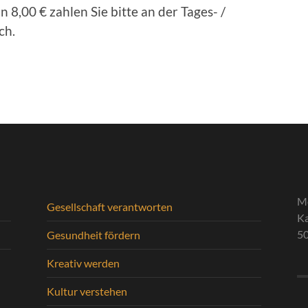
8,00 € zahlen Sie bitte an der Tages- /
ch.
M
Gesellschaft verantworten
Ka
5
Gesundheit fördern
Kreativ werden
Kultur verstehen