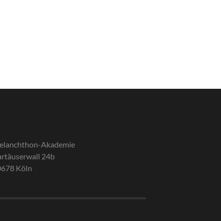
elanchthon-Akademie
rtäuserwall 24b
0678 Köln