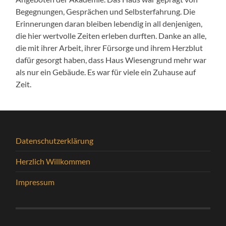
Begegnungen, Gesprächen und Selbsterfahrung. Die
Erinnerungen daran bleiben lebendig in all denjenigen,
die hier wertvolle Zeiten erleben durften. Danke an alle,
die mit ihrer Arbeit, ihrer Fürsorge und ihrem Herzblut
dafür gesorgt haben, dass Haus Wiesengrund mehr war
als nur ein Gebäude. Es war für viele ein Zuhause auf
Zeit.
Datenschutzerklärung
Herzlich Willkommen
Impressum