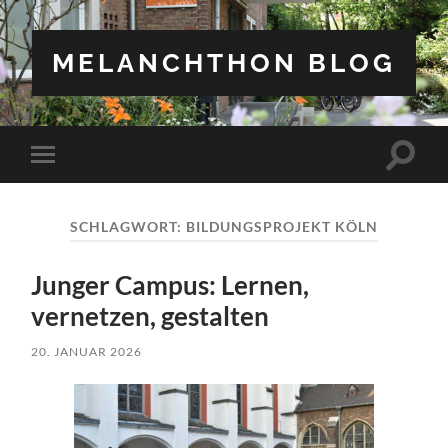
MELANCHTHON BLOG
Suchfe
Mobile-
ein-/a
Menü
ein-/ausblenden
SCHLAGWORT:
BILDUNGSPROJEKT KÖLN
Junger Campus: Lernen,
vernetzen, gestalten
20. JANUAR 2026