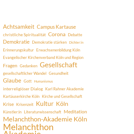
Achtsamkeit
Campus Kartause
Corona
christliche Spiritualität
Debatte
Demokratie
Demokratie stärken
Dichter:in
Erinnerungskultur
Erwachsenenbildung Köln
Evangelischer Kirchenverband Köln und Region
Gesellschaft
Fragen
Gedanken
gesellschaftlicher Wandel
Gesundheit
Glaube
Gott
Humanismus
interreligiöser Dialog
Karl Rahner Akademie
Kartäuserkirche Köln
Kirche und Gesellschaft
Kultur
Köln
Krise
Krisenzeit
Meditation
Künstler:in
Literaturwissenschaft
Melanchthon-Akademie Köln
Melanchthon
Akademie