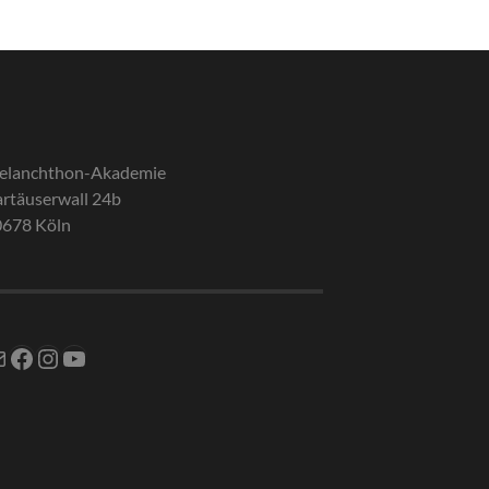
elanchthon-Akademie
rtäuserwall 24b
0678 Köln