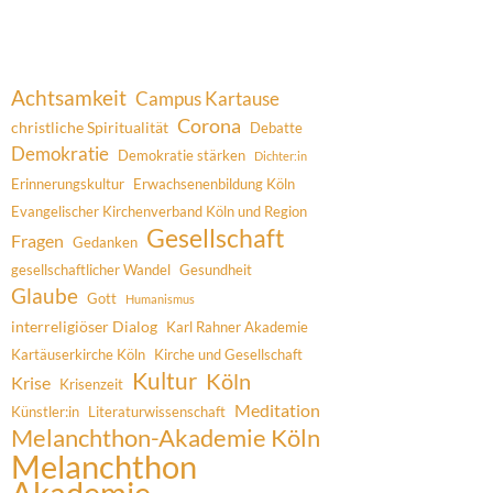
Achtsamkeit
Campus Kartause
Corona
christliche Spiritualität
Debatte
Demokratie
Demokratie stärken
Dichter:in
Erinnerungskultur
Erwachsenenbildung Köln
Evangelischer Kirchenverband Köln und Region
Gesellschaft
Fragen
Gedanken
gesellschaftlicher Wandel
Gesundheit
Glaube
Gott
Humanismus
interreligiöser Dialog
Karl Rahner Akademie
Kartäuserkirche Köln
Kirche und Gesellschaft
Kultur
Köln
Krise
Krisenzeit
Meditation
Künstler:in
Literaturwissenschaft
Melanchthon-Akademie Köln
Melanchthon
Akademie