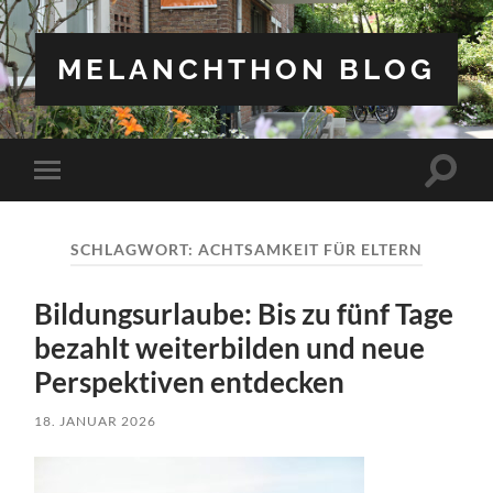
MELANCHTHON BLOG
Suchfe
Mobile-
ein-/a
Menü
ein-/ausblenden
SCHLAGWORT:
ACHTSAMKEIT FÜR ELTERN
Bildungsurlaube: Bis zu fünf Tage
bezahlt weiterbilden und neue
Perspektiven entdecken
18. JANUAR 2026