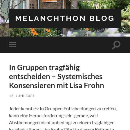
MELANCHTHON BLOG
Suchfe
Mobile-
ein-/a
Menü
ein-/ausblenden
In Gruppen tragfähig
entscheiden – Systemisches
Konsensieren mit Lisa Frohn
16. JUNI 2021
Jeder kennt es: In Gruppen Entscheidungen zu treffen,
kann eine Herausforderung sein, gerade, weil
Abstimmungen nicht unbedingt zu einem tragfähigen
Ergebnis führen. Lisa Frohn führt in diesem Beitrag in