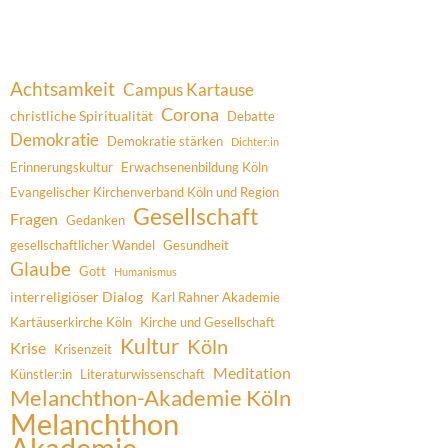
Achtsamkeit
Campus Kartause
Corona
christliche Spiritualität
Debatte
Demokratie
Demokratie stärken
Dichter:in
Erinnerungskultur
Erwachsenenbildung Köln
Evangelischer Kirchenverband Köln und Region
Gesellschaft
Fragen
Gedanken
gesellschaftlicher Wandel
Gesundheit
Glaube
Gott
Humanismus
interreligiöser Dialog
Karl Rahner Akademie
Kartäuserkirche Köln
Kirche und Gesellschaft
Kultur
Köln
Krise
Krisenzeit
Meditation
Künstler:in
Literaturwissenschaft
Melanchthon-Akademie Köln
Melanchthon
Akademie