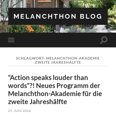
MELANCHTHON BLOG
Suchfe
Mobile-
ein-/a
Menü
ein-/ausblenden
SCHLAGWORT:
MELANCHTHON-AKADEMIE
ZWEITE JAHRESHÄLFTE
“Action speaks louder than
words”?! Neues Programm der
Melanchthon-Akademie für die
zweite Jahreshälfte
25. JUNI 2026